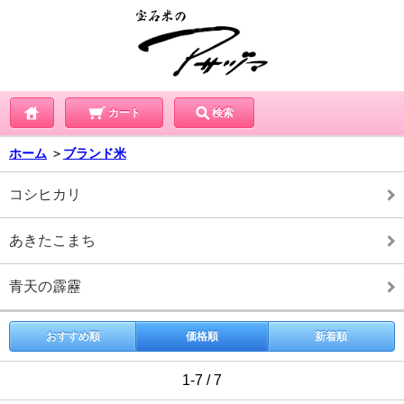
カート
検索
ホーム
＞
ブランド米
コシヒカリ
あきたこまち
青天の霹靂
おすすめ順
価格順
新着順
1-7 / 7