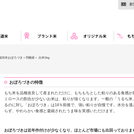
栽培米おぼろづき＜羽幌産＞ 白米3kg
おぼろづきの特徴
もち米を品種改良して産まれただけに、もちもちとした粘りのある食感が
ミロースの割合が少ないお米は、粘りが強くなります。一般の「うるち米
るのに対し「おぼろづき」は14％前後で、強い粘りが自慢です。水分を
らず、やわらかい食感と凝縮されたうま味を実感いただけます。
おぼろづきは近年作付けが少なくなり、ほとんど市場にも出回っておりま