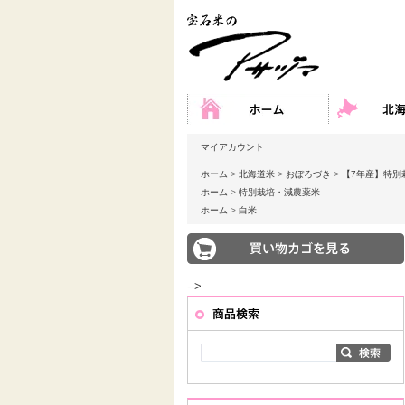
マイアカウント
ホーム
>
北海道米
>
おぼろづき
>
【7年産】特別
ホーム
>
特別栽培・減農薬米
ホーム
>
白米
-->