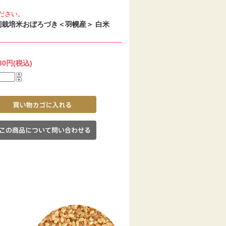
ださい。
別栽培米おぼろづき＜羽幌産＞ 白米
730円(税込)