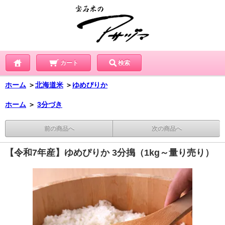
カート
検索
ホーム
＞
北海道米
＞
ゆめぴりか
ホーム
＞
3分づき
前の商品へ
次の商品へ
【令和7年産】ゆめぴりか 3分搗（1kg～量り売り）